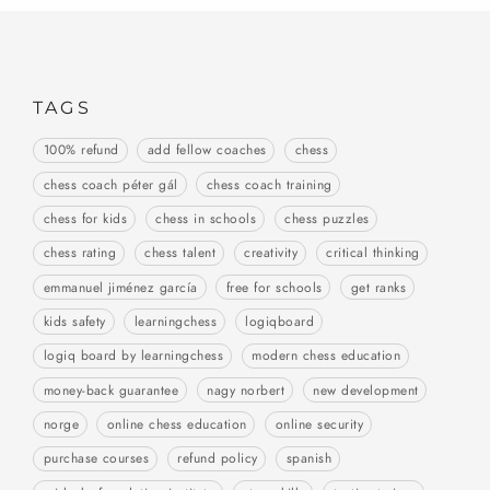
TAGS
100% refund
add fellow coaches
chess
chess coach péter gál
chess coach training
chess for kids
chess in schools
chess puzzles
chess rating
chess talent
creativity
critical thinking
emmanuel jiménez garcía
free for schools
get ranks
kids safety
learningchess
logiqboard
logiq board by learningchess
modern chess education
money-back guarantee
nagy norbert
new development
norge
online chess education
online security
purchase courses
refund policy
spanish