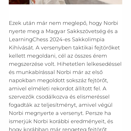
Ezek után már nem meglepő, hogy Norbi
nyerte meg a Magyar Sakkszövetség és a
LearningChess 2024-es Sakkolimpia
Kihívását. A versenyben taktikai fejtörőket
kellett megoldani, cél az összes érem
megszerzése volt. Hihetetlen lelkesedéssel
és munkabírással Norbi már az első
napokban megoldott sokszáz fejtörőt,
amivel elméleti rekordot állított fel. A
szervezők csodálkozva és elismeréssel
fogadták az teljesítményt, amivel végül
Norbi megnyerte a versenyt. Persze ha
ismerjük Norbi korábbi eredményeit, és
hogy korábban már rengeteg fejtörőt