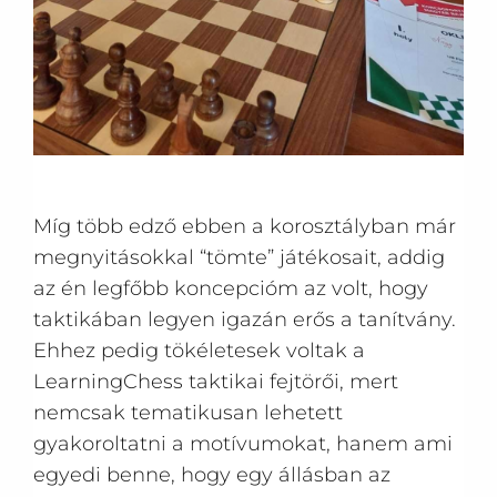
Míg több edző ebben a korosztályban már
megnyitásokkal “tömte” játékosait, addig
az én legfőbb koncepcióm az volt, hogy
taktikában legyen igazán erős a tanítvány.
Ehhez pedig tökéletesek voltak a
LearningChess taktikai fejtörői, mert
nemcsak tematikusan lehetett
gyakoroltatni a motívumokat, hanem ami
egyedi benne, hogy egy állásban az