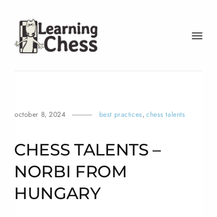
t
o
g
g
l
e
n
october 8, 2024
best practices
,
chess talents
a
v
i
CHESS TALENTS –
g
a
NORBI FROM
t
HUNGARY
i
o
n