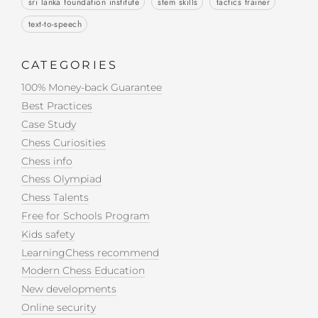
sri lanka foundation institute
stem skills
tactics trainer
text-to-speech
CATEGORIES
100% Money-back Guarantee
Best Practices
Case Study
Chess Curiosities
Chess info
Chess Olympiad
Chess Talents
Free for Schools Program
Kids safety
LearningChess recommend
Modern Chess Education
New developments
Online security