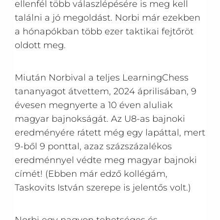
ellenfél több válaszlépésére is meg kell
találni a jó megoldást. Norbi már ezekben
a hónapókban több ezer taktikai fejtőröt
oldott meg.
Miután Norbival a teljes LearningChess
tananyagot átvettem, 2024 áprilisában, 9
évesen megnyerte a 10 éven aluliak
magyar bajnokságát. Az U8-as bajnoki
eredményére rátett még egy lapáttal, mert
9-ből 9 ponttal, azaz százszázalékos
eredménnyel védte meg magyar bajnoki
címét! (Ebben már edző kollégám,
Taskovits István szerepe is jelentős volt.)