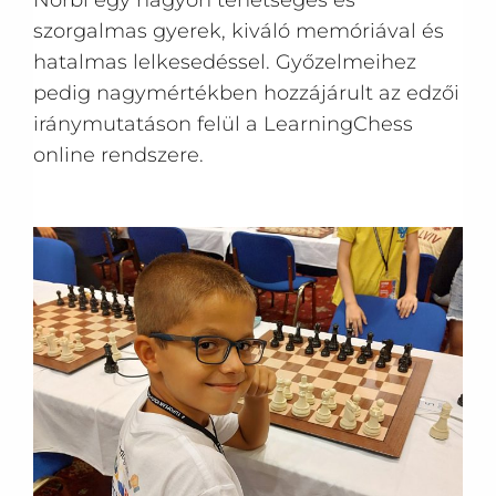
Norbi egy nagyon tehetséges és
szorgalmas gyerek, kiváló memóriával és
hatalmas lelkesedéssel. Győzelmeihez
pedig nagymértékben hozzájárult az edzői
iránymutatáson felül a LearningChess
online rendszere.