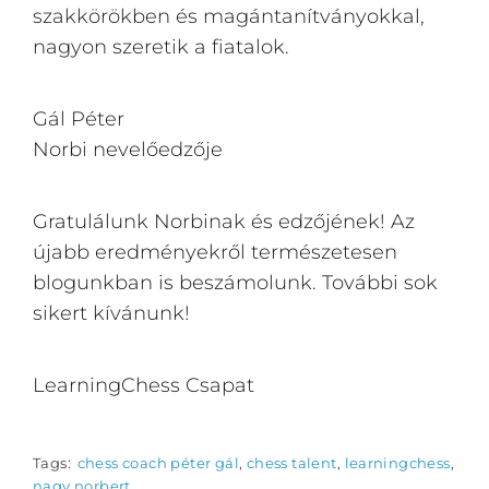
szakkörökben és magántanítványokkal,
nagyon szeretik a fiatalok.
Gál Péter
Norbi nevelőedzője
Gratulálunk Norbinak és edzőjének! Az
újabb eredményekről természetesen
blogunkban is beszámolunk. További sok
sikert kívánunk!
LearningChess Csapat
Tags:
chess coach péter gál
,
chess talent
,
learningchess
,
nagy norbert