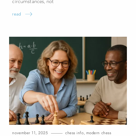
circumstances,
not
read
november 11, 2025
chess info
,
modern chess