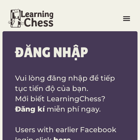
ĐĂNG NHẬP
ĐĂNG NHẬP
ĐĂNG KÝ MIỄN PHÍ
Vui lòng đăng nhập để tiếp
tục tiến độ của bạn.
NGÔN NGỮ
Mới biết LearningChess?
Đăng kí
miễn phí ngay.
MỞ KHÓA KHÓA HỌC
Users with earlier Facebook