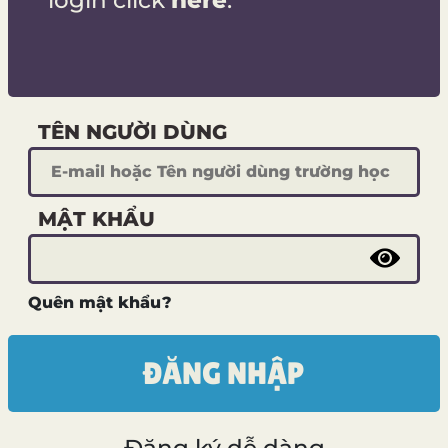
login click
here
.
HỌC CỜ VUA
CHƠI CỜ VUA
TÊN NGƯỜI DÙNG
LUYỆN CHIẾN THUẬT
MẬT KHẨU
BÀN CỜ LOGIQ
Quên mật khẩu?
ĐĂNG NHẬP