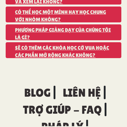
VÀ XEM LẠI KHÔNG?
CÓ THỂ HỌC MỘT MÌNH HAY HỌC CHUNG
VỚI NHÓM KHÔNG?
PHƯƠNG PHÁP GIẢNG DẠY CỦA CHÚNG TÔI
LÀ GÌ?
SẼ CÓ THÊM CÁC KHÓA HỌC CỜ VUA HOẶC
CÁC PHẦN MỞ RỘNG KHÁC KHÔNG?
BLOG
LIÊN HỆ
TRỢ GIÚP - FAQ
PHÁP LÝ