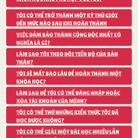
HỌC
HỌC CỜ VUA
TÔI CÓ THỂ TRỞ THÀNH MỘT KỲ THỦ GIỎI
ĐẾN MỨC NÀO SAU KHI HOÀN THÀNH
KHÓA HỌC?
CHƠI CỜ VUA
VIỆC ĐẢM BẢO THÀNH CÔNG ĐỘC NHẤT CÓ
NGHĨA LÀ GÌ?
LÀM SAO TÔI THEO DÕI TIẾN BỘ CỦA BẢN
LUYỆN CHIẾN
THÂN?
TÔI SẼ MẤT BAO LÂU ĐỂ HOÀN THÀNH MỘT
THUẬT
KHÓA HỌC?
BÀN CỜ LOGIQ
LÀM SAO ĐỂ TÔI CÓ THỂ ĐĂNG NHẬP HOẶC
XÓA TÀI KHOẢN CỦA MÌNH?
TÔI CÓ THỂ THỬ NHỮNG KIẾN THỨC TÔI ĐÃ
HỌC ĐƯỢC KHÔNG?
TÔI CÓ THỂ GIẢI MỘT BÀI HỌC NHIỀU LẦN