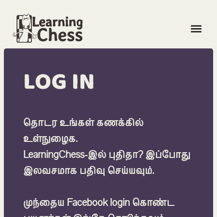
LOG IN
LOG IN
FREE SIGN UP
தொடர உங்கள் கணக்கில்
உள்நுழைக.
LANGUAGE
LearningChess-இல் புதிதா?
இப்போது
இலவசமாக பதிவு செய்யவும்
.
UNLOCK COURSES
முந்தைய Facebook login கொண்ட