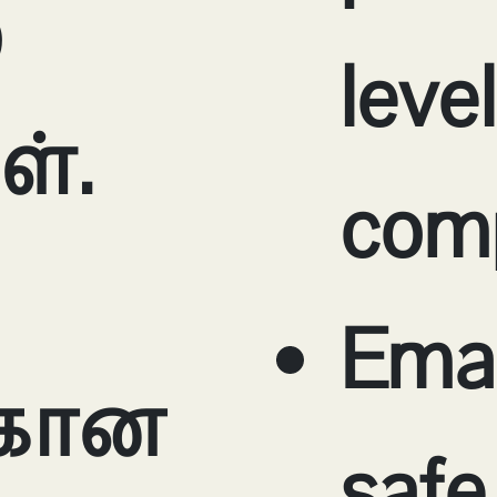
்
lev
ள்.
comp
Ema
்கான
safe