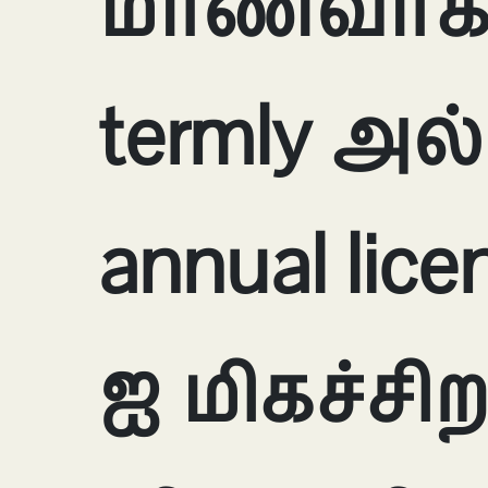
மாணவர்கள
termly அல
annual lice
ஐ மிகச்சிற