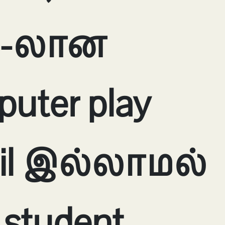
el-லான
uter play
il இல்லாமல்
 student