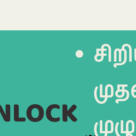
சிறி
முதல
NLOCK
முழ