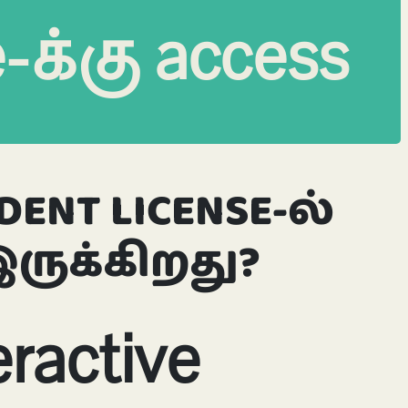
-க்கு access
DENT LICENSE-ல்
ருக்கிறது?
eractive