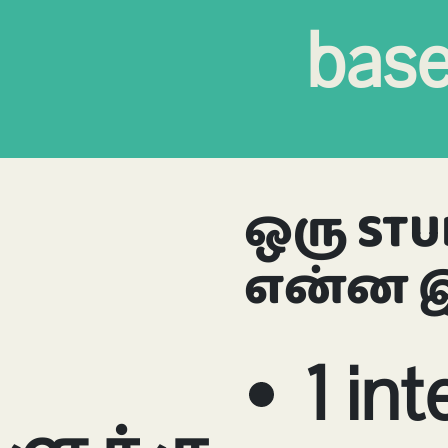
base
ஒரு STU
என்ன இ
1 int