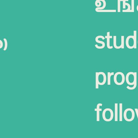
உங்
stud
)
prog
foll