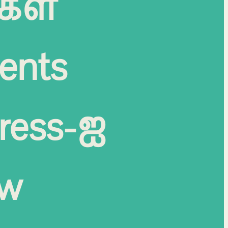
கள்
ents
ress-ஐ
ow