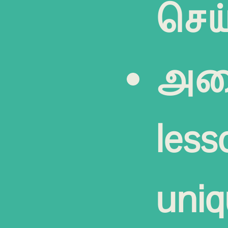
செய
அன
less
uniq