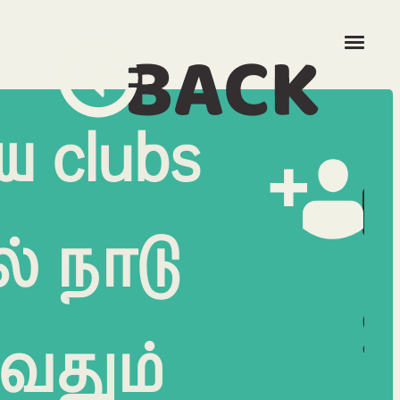
BACK
ய clubs
் நாடு
ுவதும்