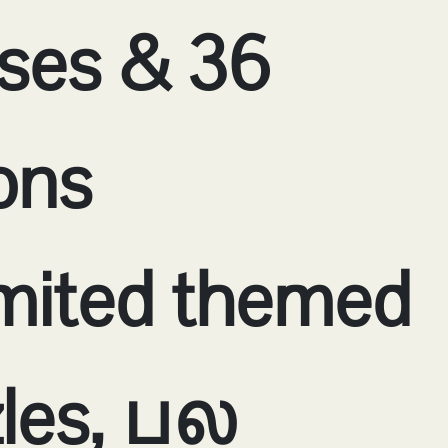
ses & 36
ons
mited themed
les, பல