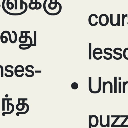
ுக்கு
cour
்லது
less
nses-
Unli
ந்த
puzz