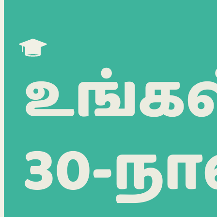
உங்கள
30-நா