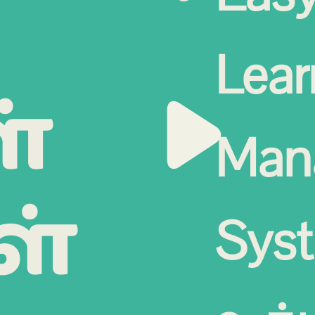
Lear
்
Man
ள்
Sys