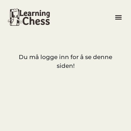
LOGG INN
Du må logge inn for å se denne
siden!
GRATIS REGISTRERING
SPRÅK
LÅS OPP KURS