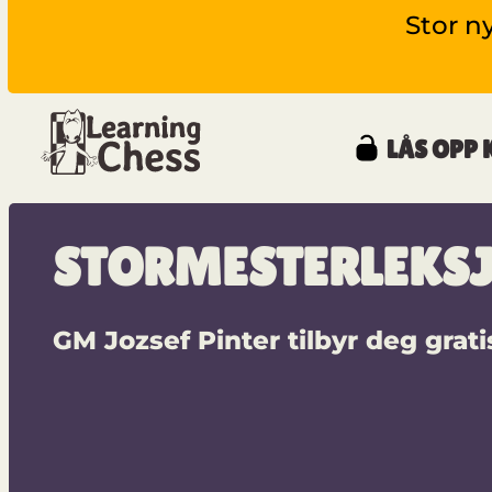
Stor n
LÅS OPP 
STORMESTERLEKS
GM Jozsef Pinter tilbyr deg grati