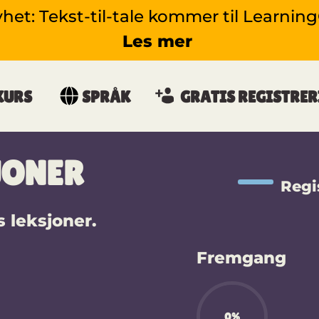
yhet: Tekst-til-tale kommer til Learnin
Les mer
KURS
SPRÅK
GRATIS REGISTRER
JONER
Regis
s leksjoner.
Fremgang
0%