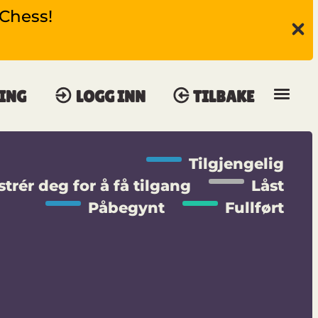
gChess!
ING
LOGG INN
TILBAKE
Tilgjengelig
trér deg for å få tilgang
Låst
Påbegynt
Fullført