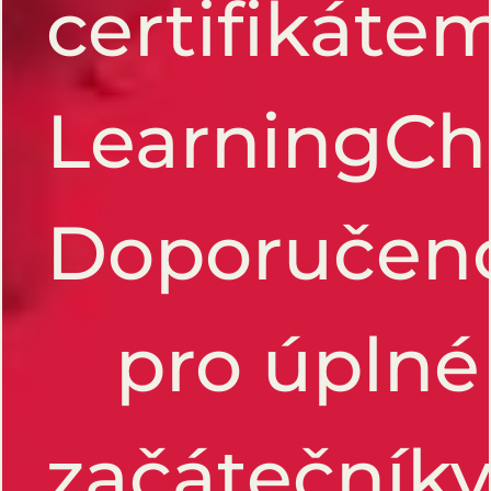
certifikáte
LearningCh
Doporučen
pro úplné
začátečníky