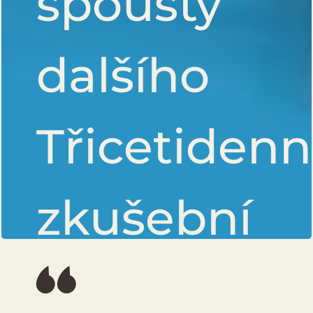
spousty
dalšího
Třicetidenn
zkušební
verze bez