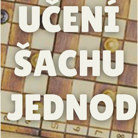
UČENÍ
ŠACHU
JEDNOD