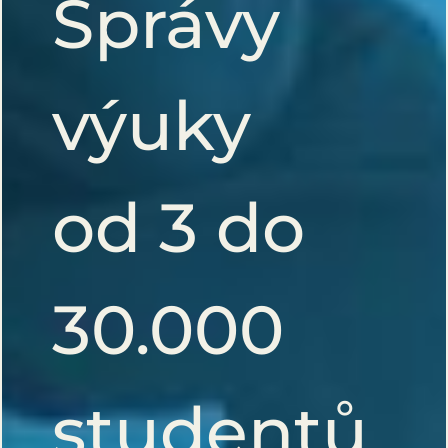
Správy
výuky
od 3 do
30.000
studentů