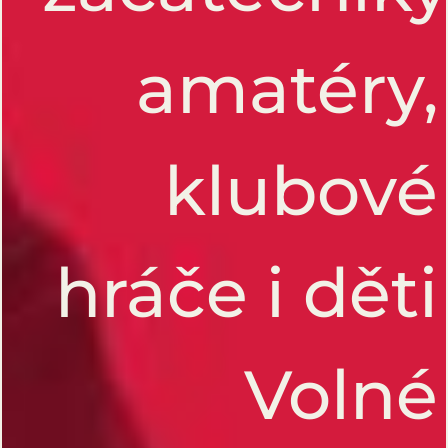
amatéry,
klubové
hráče i děti
ŠACH
Volné