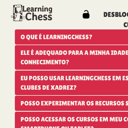
DESBLO
C
O QUE É LEARNINGCHESS?
ELE É ADEQUADO PARA A MINHA IDADE
CONHECIMENTO?
EU POSSO USAR LEARNINGCHESS EM E
CLUBES DE XADREZ?
POSSO EXPERIMENTAR OS RECURSOS 
POSSO ACESSAR OS CURSOS EM MEU 