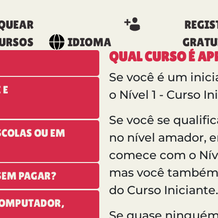
QUEAR
REGIS
URSOS
IDIOMA
GRATU
QUAL CURSO É A
Se você é um inic
 E
o Nível 1 - Curso In
Se você se qualif
SCOLAS OU EM
no nível amador, 
comece com o Níve
mas você também 
SEM PAGAR?
do Curso Iniciante.
COMPUTADOR,
Se quase ninguém