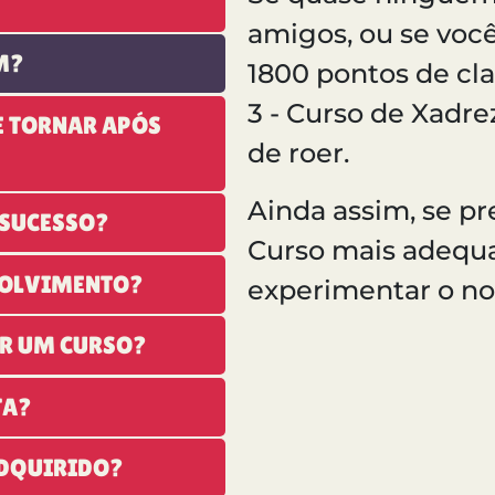
amigos, ou se voc
M?
1800 pontos de cla
3 - Curso de Xadr
E TORNAR APÓS
de roer.
Ainda assim, se pr
 SUCESSO?
Curso mais adequa
VOLVIMENTO?
experimentar o n
R UM CURSO?
TA?
ADQUIRIDO?