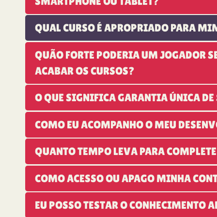
SMARTPHONE OU TABLET?
QUAL CURSO É APROPRIADO PARA MI
QUÃO FORTE PODERIA UM JOGADOR S
ACABAR OS CURSOS?
O QUE SIGNIFICA GARANTIA ÚNICA DE
COMO EU ACOMPANHO O MEU DESEN
QUANTO TEMPO LEVA PARA COMPLETE
COMO ACESSO OU APAGO MINHA CON
EU POSSO TESTAR O CONHECIMENTO 