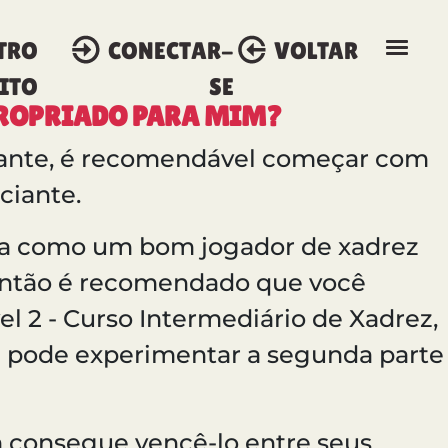
TRO
CONECTAR-
VOLTAR
ITO
SE
PROPRIADO PARA MIM?
iante, é recomendável começar com
iciante.
ica como um bom jogador de xadrez
então é recomendado que você
l 2 - Curso Intermediário de Xadrez,
pode experimentar a segunda parte
 consegue vencê-lo entre seus