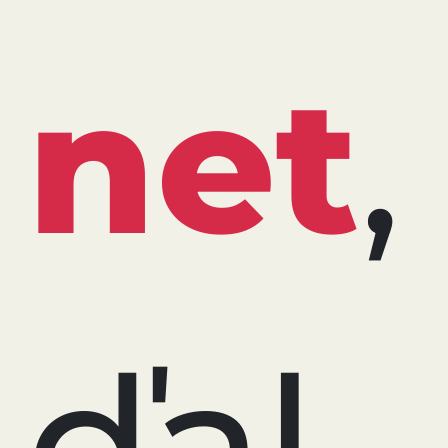
net
,
ďal