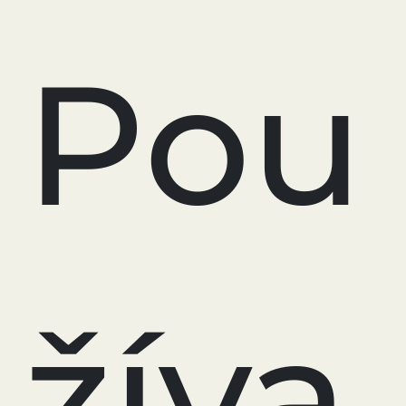
Pou
žíva