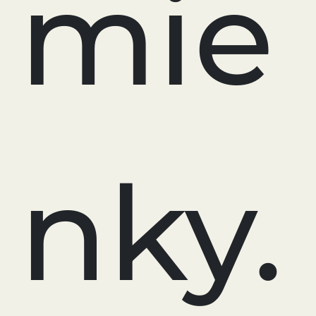
mie
nky.