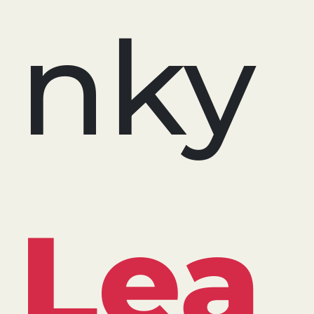
nky
Lea