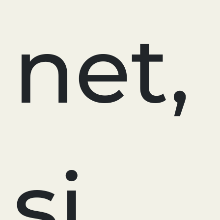
net,
si