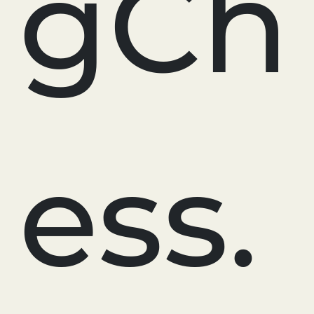
gCh
ess.