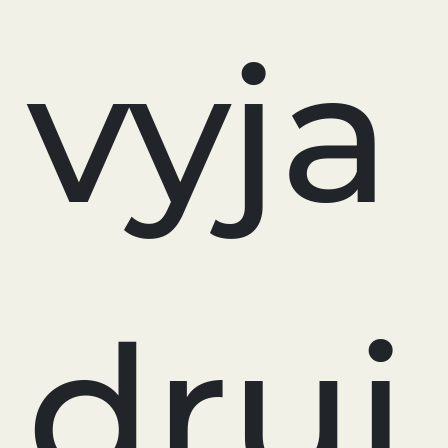
vyja
druj