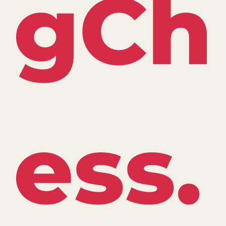
gCh
ess.