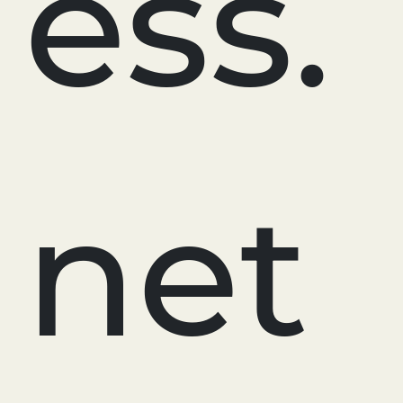
ess.
net