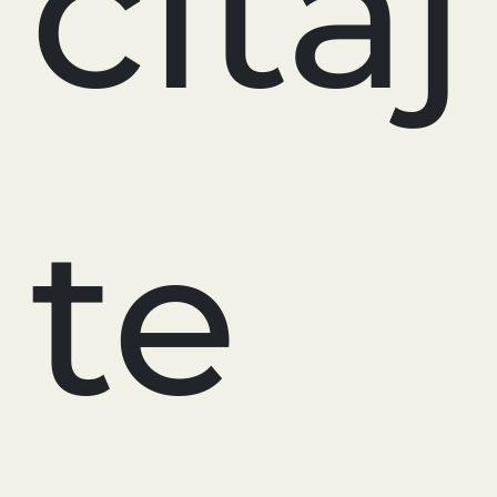
čítaj
te