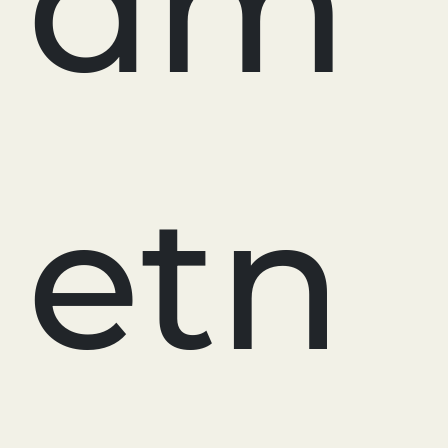
dm
etn