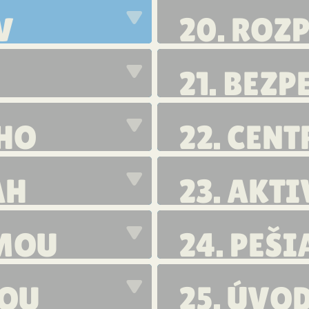
KOMBIN
V
20. ROZ
OTVORE
21. BEZ
ÉHO
22. CEN
AH
23. AKTI
ÁMOU
24. PEŠ
ŠTRUKT
ŽOU
25. ÚVO