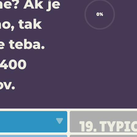
e? Ak je
0%
o, tak
e teba.
1400
v.
19. TYPI