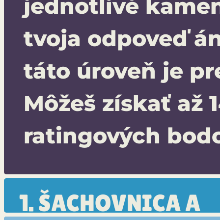
jednotlivé kamen
tvoja odpoveď án
táto úroveň je pr
Môžeš získať až 
ratingových bodo
1. ŠACHOVNICA A