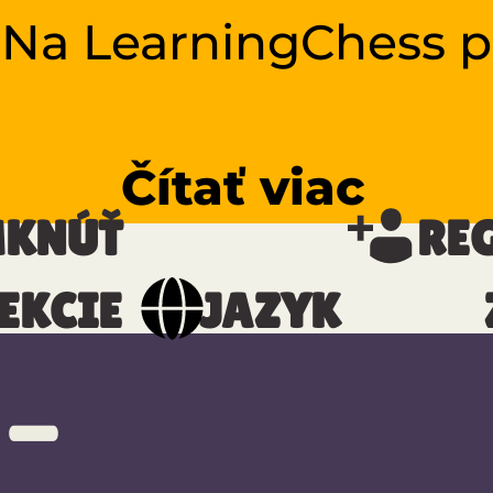
 Na LearningChess 
Čítať viac
KNÚŤ
RE
EKCIE
JAZYK
 -