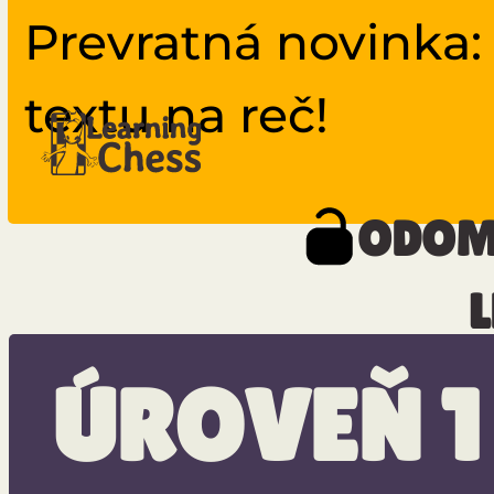
Prevratná novinka:
textu na reč!
ODOM
L
ÚROVEŇ 1