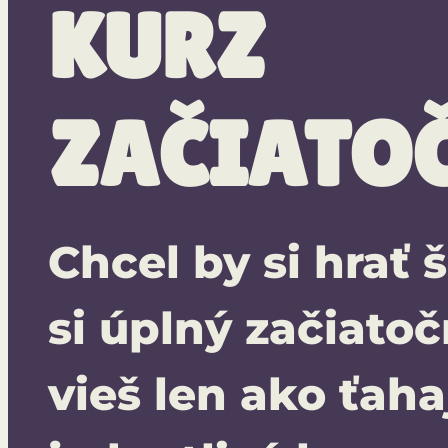
KURZ
ZAČIATO
Chcel by si hrať 
si úplný začiatoč
vieš len ako ťaha