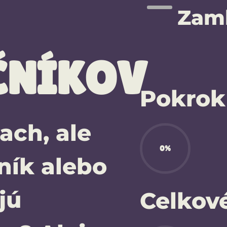
Zam
ČNÍKOV
Pokrok
šach, ale
0%
ník alebo
jú
Celkov