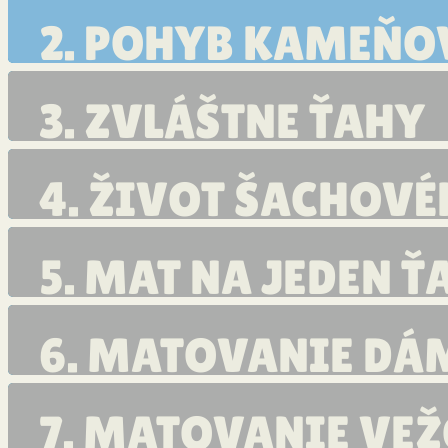
KAMENE
2. POHYB KAMEŇO
3. ZVLÁŠTNE ŤAHY
4. ŽIVOT ŠACHOV
KRÁĽA
5. MAT NA JEDEN Ť
6. MATOVANIE D
7. MATOVANIE VE