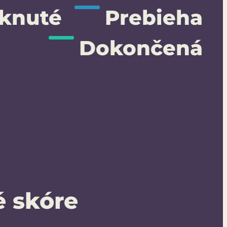
knuté
Prebieha
Dokončená
é skóre